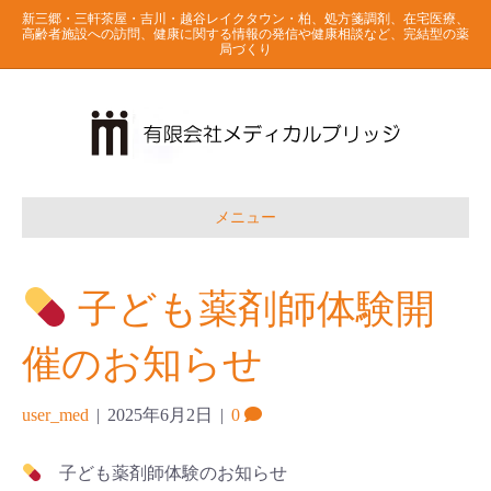
新三郷・三軒茶屋・吉川・越谷レイクタウン・柏、処方箋調剤、在宅医療、
高齢者施設への訪問、健康に関する情報の発信や健康相談など、完結型の薬
局づくり
メニュー
子ども薬剤師体験開
催のお知らせ
user_med
|
2025年6月2日
|
0
子ども薬剤師体験のお知らせ