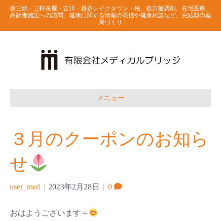
新三郷・三軒茶屋・吉川・越谷レイクタウン・柏、処方箋調剤、在宅医療、
高齢者施設への訪問、健康に関する情報の発信や健康相談など、完結型の薬
局づくり
メニュー
３月のクーポンのお知ら
せ
user_med
|
2023年2月28日
|
0
おはようございます～