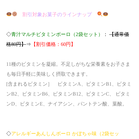
割
引
対
象
お
菓
子
の
ラ
イ
ン
ナ
ッ
プ
◇
青汁マルチビタミンボーロ（2袋セット）
：
【通常価
格80円】
⇒
【割引価格：60円】
11種のビタミンを凝縮。不足しがちな栄養素をお子さま
も毎日手軽に美味しく摂取できます。
[
含まれるビタミン］
ビタミンA、ビタミンB1、ビタミ
ンB2、ビタミンB6、ビタミンB12、ビタミンC、 ビタミ
ンD、ビタミンE、ナイアシン、パントテン酸、葉酸。
◇
アレルギーあんしんボーロ かぼちゃ味（2袋セッ