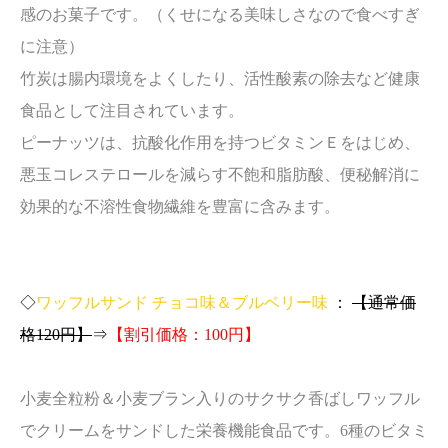
感のお菓子です。（くせになる美味しさなので食べすぎ
に注意）
竹炭は腸内環境をよくしたり、活性酸素の除去など健康
食品として注目されています。
ピーナッツは、抗酸化作用を持つビタミンＥをはじめ、
悪玉コレステロールを減らす不飽和脂肪酸、便秘解消に
効果的な不溶性食物繊維を豊富に含みます。
◇
ワッフルサンド チョコ味＆ブルベリー味
：
【通常価
格120円】
⇒
【割引価格：100円】
小麦全粒粉＆小麦ブラン入りのサクサク香ばしワッフル
でクリームをサンドした栄養機能食品です。6種のビタミ