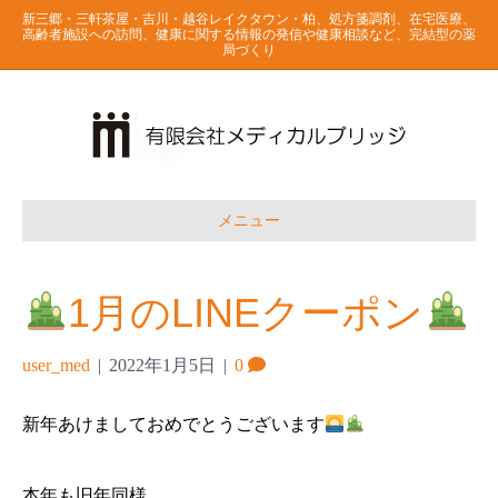
新三郷・三軒茶屋・吉川・越谷レイクタウン・柏、処方箋調剤、在宅医療、
高齢者施設への訪問、健康に関する情報の発信や健康相談など、完結型の薬
局づくり
メニュー
1月のLINEクーポン
user_med
|
2022年1月5日
|
0
新年あけましておめでとうございます
本年も旧年同様