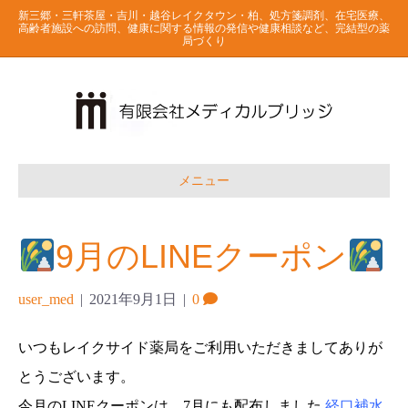
新三郷・三軒茶屋・吉川・越谷レイクタウン・柏、処方箋調剤、在宅医療、
高齢者施設への訪問、健康に関する情報の発信や健康相談など、完結型の薬
局づくり
メニュー
9月のLINEクーポン
user_med
|
2021年9月1日
|
0
いつもレイクサイド薬局をご利用いただきましてありが
とうございます。
今月のLINEクーポンは、7月にも配布しました
経口補水