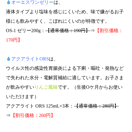
オーエスワンゼリー
は、
液体タイプより塩味を感じにくいため、味で嫌がるお子
様にも飲みやすく、こぼれにくいのが特徴です。
OS-1 ゼリー200g：
【通常価格：190円】
⇒
【割引価格：
170円】
アクアライトORS
は、
ウイルス性の感染性胃腸炎による下痢・嘔吐・発熱など
で失われた水分・電解質補給に適しています。
お子さま
が飲みやすい
りんご風味
です。（生後Oケ月からお使い
いただけます）
アクアライト ORS 125mL×3本：
【通常価格：280円】
⇒
【割引価格：260円】