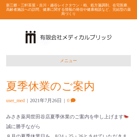
新三郷・三軒茶屋・吉川・越谷レイクタウン・柏、処方箋調剤、在宅医療、
高齢者施設への訪問、健康に関する情報の発信や健康相談など、完結型の薬
局づくり
メニュー
夏季休業のご案内
user_med
|
2021年7月26日
|
0
みさき薬局世田谷店夏季休業のご案内を申し上げます
誠に勝手ながら
８月の夏季休業日を 8/24・25・26とさせていただきま